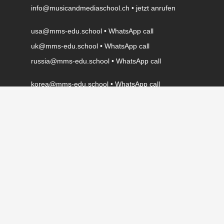
info@musicandmediaschool.ch
•
jetzt anrufen
usa@mms-edu.school
•
WhatsApp call
uk@mms-edu.school
•
WhatsApp call
russia@mms-edu.school
•
WhatsApp call
korea@mms-edu.school
•
WhatsApp call
china@mms-edu.school
•
WhatsApp call
emirates@mms-edu.school
•
WhatsApp call
jetzt anrufen
WhatsApp call
.
IMPRESSUM
.
DATENSCHUTZ
.
IMPRESSIONEN
.
mms – music and media school GmbH