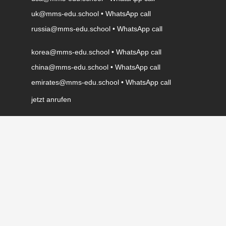
uk@mms-edu.school
•
WhatsApp call
russia@mms-edu.school
•
WhatsApp call
korea@mms-edu.school
•
WhatsApp call
china@mms-edu.school
•
WhatsApp call
emirates@mms-edu.school
•
WhatsApp call
jetzt anrufen
WhatsApp call
.
IMPRESSUM
.
DATENSCHUTZ
.
IMPRESSIONEN
.
mms – music and media school GmbH
Gewerbestraße 3 | 84416 Inning am Holz | Telefon:
08084
9487820
© 2026 by mms