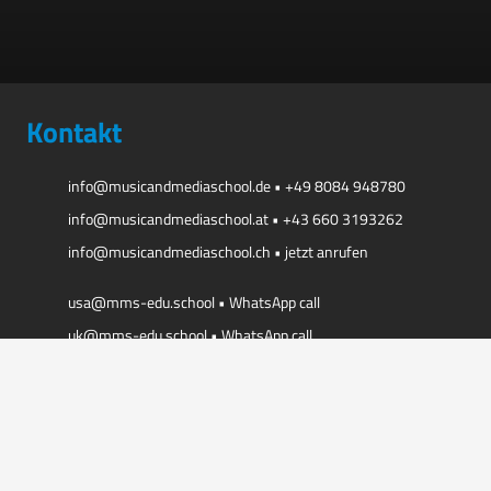
Kontakt
info@musicandmediaschool.de
•
+49 8084 948780
info@musicandmediaschool.at
•
+43 660 3193262
info@musicandmediaschool.ch
•
jetzt anrufen
usa@mms-edu.school
•
WhatsApp call
uk@mms-edu.school
•
WhatsApp call
russia@mms-edu.school
•
WhatsApp call
korea@mms-edu.school
•
WhatsApp call
china@mms-edu.school
•
WhatsApp call
emirates@mms-edu.school
•
WhatsApp call