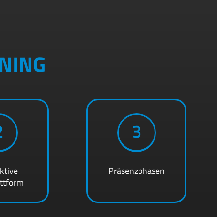
NING
2
3
aktive
Präsenzphasen
attform