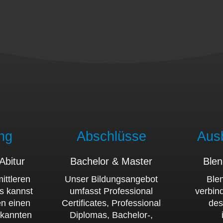
ng
Abschlüsse
Ausb
/Abitur
Bachelor & Master
Blen
ittleren
Unser Bildungsangebot
Ble
s kannst
umfasst Professional
verbind
en einen
Certificates, Professional
des
rkannten
Diplomas, Bachelor-,